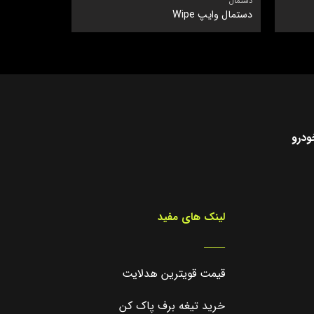
دستمال
دستمال
دستمال وایپ Wipe
دستمال وای
ودرو
لینک های مفید
_____
قیمت قویترین هدلایت
خرید تیغه برف پاک کن