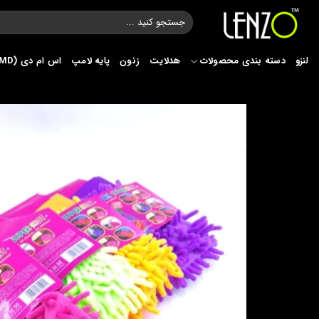
Ski
جستجو
t
برای:
conten
لنزو
دسته بندی محصولات
هدلایت
زنون
پایه لامپ
اس ام دی (SMD)