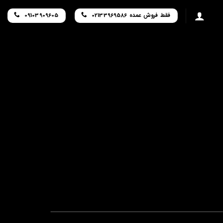
فقط فروش عمده 02133969586
09103909605