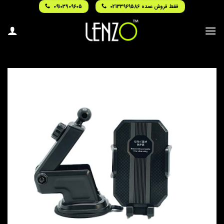
Ski
فقط فروش عمده 02133969586
09103909605
t
conten