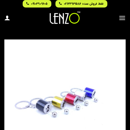
Ski
فقط فروش عمده 02133969586
09103909605
t
conten