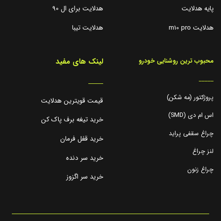
پایه هدلایت
هدلایت برای ال 90
هدلایت m10 pro
هدلایت تیبا
لینک های مفید
محبوب ترین روشنایی خودرو
_____
_____
پروژکتور (مه شکن)
قیمت قویترین هدلایت
اس ام دی (SMD)
خرید تیغه برف پاک کن
چراغ سقفی پراید
خرید قفل فرمان
لنز چراغ
خرید سر دنده
چراغ زنون
خرید سر اگزوز