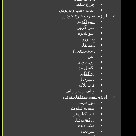
چراغ سقفی
حباب لامپ و درپوش
لوازم اسپرت خارج خودرو
منبع اگزوز
سر اگزوز
جلو پنجره
دیفیوزر
آینه بغل
ابرویی چراغ
آنتن
رول دودی
بکسل بند
زه گلگیر
بامپر-بال
قاب پلاک
والف و سر والف
لوازم اسپرت داخل خودرو
دور فرمان
صفحه کیلومتر
قاب کیلومتر
روکش پدال
فلاپ دنده
سر دنده