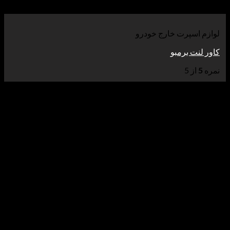
سپرت خارج خودرو
 برمبو
 5