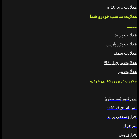
سب خودرو شما
د
 پارس
د
ال 90
 روشنایی خودرو
ه شکن)
پراید