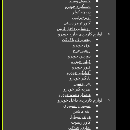
کنسول وسط
دستگیره خودرو
دریچه کولر
آویز-تزئینی
کاور ترمز دستی
روشنایی داخل کابین
لوازم کاربردی خارج خودرو
تیغه برف پاک کن
بوق خودرو
زنجیر چرخ
دوربین خودرو
فیلتر خودرو
فیوز خودرو
آفتابگیر خودرو
بادگیر خودرو
چراغ سیار
ضربه گیر خودرو
هشدار دهنده خودرو
لوازم کاربردی داخل خودرو
صوتی و تصویری
آینه ماشین
هولدر موبایل
کاور ریموت
شارژر فندکی