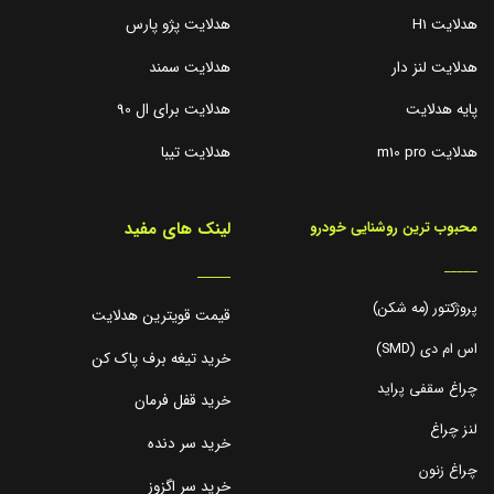
هدلایت H1
هدلایت پژو پارس
هدلایت لنز دار
هدلایت سمند
پایه هدلایت
هدلایت برای ال 90
هدلایت m10 pro
هدلایت تیبا
لینک های مفید
محبوب ترین روشنایی خودرو
_____
_____
پروژکتور (مه شکن)
قیمت قویترین هدلایت
اس ام دی (SMD)
خرید تیغه برف پاک کن
چراغ سقفی پراید
خرید قفل فرمان
لنز چراغ
خرید سر دنده
چراغ زنون
خرید سر اگزوز