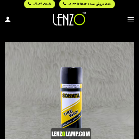
Ski
فقط فروش عمده 02133969586
09103909605
t
conten