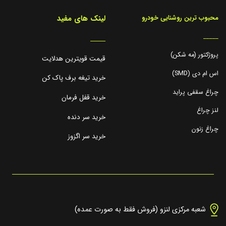
لینک های مفید
محبوب ترین روشنایی خودرو
_____
_____
پروژکتور (مه شکن)
قیمت قویترین هدلایت
اس ام دی (SMD)
خرید تیغه برف پاک کن
چراغ سقفی پراید
خرید قفل فرمان
لنز چراغ
خرید سر دنده
چراغ زنون
خرید سر اگزوز
شعبه مرکزی لنزو (فروش فقط به صورت عمده)