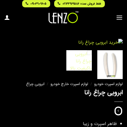
Ski
فقط فروش عمده 02133969586
09103909605
t
conten
لوازم اسپرت خودرو
/
لوازم اسپرت خارج خودرو
/
ابرویی چراغ
ابرویی چراغ رانا
ظاهر اسپرت و زیبا