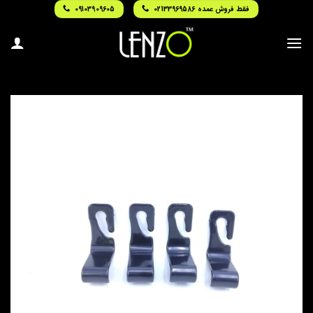
Ski
فقط فروش عمده 02133969586
09103909605
t
conten