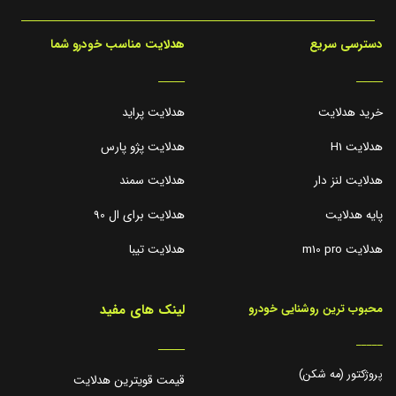
دسترسی سریع
هدلایت مناسب خودرو شما
_____
_____
خرید هدلایت
هدلایت پراید
هدلایت H1
هدلایت پژو پارس
هدلایت لنز دار
هدلایت سمند
پایه هدلایت
هدلایت برای ال 90
هدلایت m10 pro
هدلایت تیبا
لینک های مفید
محبوب ترین روشنایی خودرو
_____
_____
پروژکتور (مه شکن)
قیمت قویترین هدلایت