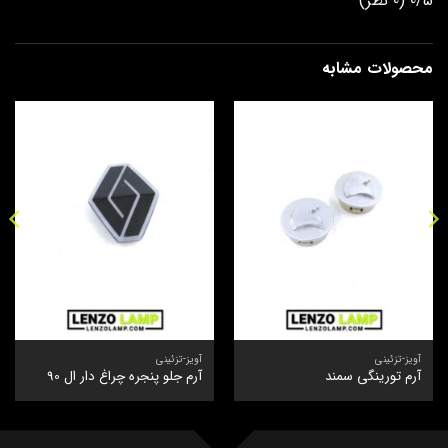
0/5
(0 نظر)
محصولات مشابه
آویز-تزئینی
آویز-تزئینی
آرم تورینگی سمند
آرم جلو پنجره چراغ دار ال 90