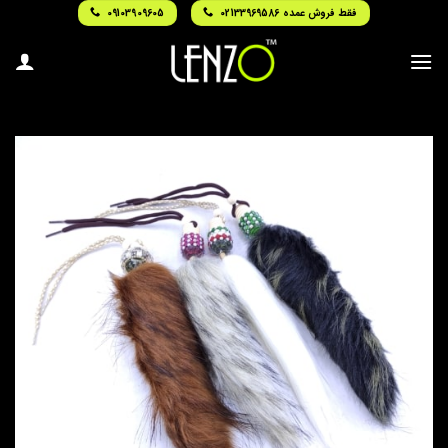
Ski
فقط فروش عمده 02133969586
09103909605
t
conten