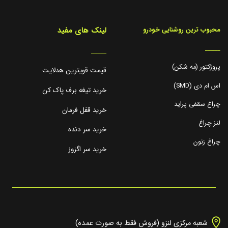
لینک های مفید
محبوب ترین روشنایی خودرو
_____
_____
پروژکتور (مه شکن)
قیمت قویترین هدلایت
اس ام دی (SMD)
خرید تیغه برف پاک کن
چراغ سقفی پراید
خرید قفل فرمان
لنز چراغ
خرید سر دنده
چراغ زنون
خرید سر اگزوز
شعبه مرکزی لنزو (فروش فقط به صورت عمده)