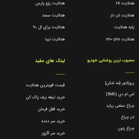
هدلایت H1
هدلایت پژو پارس
هدلایت لنز دار
هدلایت سمند
پایه هدلایت
هدلایت برای ال 90
هدلایت m10 pro
هدلایت تیبا
لینک های مفید
محبوب ترین روشنایی خودرو
_____
_____
پروژکتور (مه شکن)
قیمت قویترین هدلایت
اس ام دی (SMD)
خرید تیغه برف پاک کن
چراغ سقفی پراید
خرید قفل فرمان
لنز چراغ
خرید سر دنده
چراغ زنون
خرید سر اگزوز