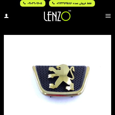
Ski
فقط فروش عمده 02133969586
09103909605
t
conten