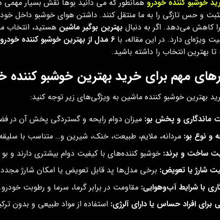
ید خوشبو کننده خودرو
همانطور که می دانید بوها نقش بسیار مهمی در
ثبت و حس تازگی را به ما منتقل کنند. داشتن هوای خوشبو داخل خودرو،
را کاهش می‌دهد. اگر به دنبال
بهترین بوگیر ماشین
هستید، انتخاب مح
یت ویژه‌ای دارد. در این مقاله، با
6 مدل از بهترین خوشبو کننده خودرو
ا بهترین انتخاب را داشته باشید.
رهای مهم برای خرید بهترین خوشبو کننده خ
ید بهترین خوشبو کننده ماشین به ویژگی‌های زیر توجه کنید:
 ماندگاری و پخش بو
:
میزان دوام رایحه و گستردگی پخش آن در فض
ه و نوع بو
:
مردانه، ملایم، طبیعت، خنک، شیرین و… متناسب با سلیقه
ت ساخت و برند
:
خوشبو کننده‌های با کیفیت دوام بیشتری دارند و بو ر
یت شارژ یا تعویض
:
برخی مدل‌ها پد قابل تعویض یا امکان شارژ مجدد د
اری با شرایط آب‌وهوایی
:
مقاومت در برابر گرما، سرما و رطوبت خودرو.
ی برای افراد حساس یا دارای آلرژی
:
استفاده از مواد طبیعی و بدون ترک