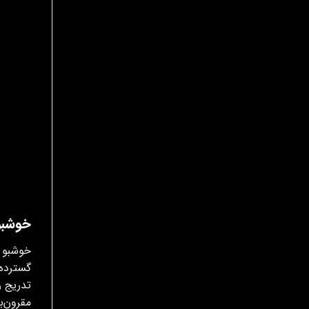
خوشبو ک
خوشبو ک
گسترده 
تدریج ر
مقرون‌ب