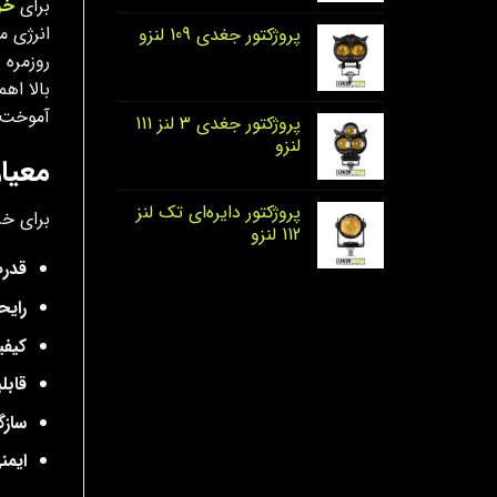
برای
خر
انرژی م
پروژکتور جغدی 109 لنزو
روزمره 
بالا اهم
آموخت ت
پروژکتور جغدی 3 لنز 111
لنزو
معیا
پروژکتور دایره‌ای تک لنز
برای خر
112 لنزو
قدرت
رایح
کیفی
قابل
سازگ
ایمن