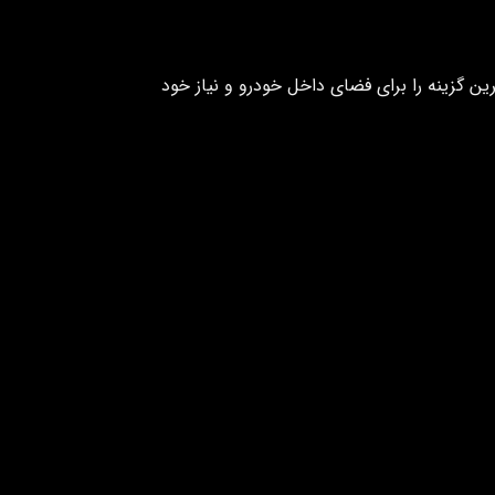
ن گزینه را برای فضای داخل خودرو و نیاز خود
معایب
 ملایم و پیوسته
ماندگاری کمتر نسبت به ژل و
خورشیدی
، مناسب محفظه
رایحه قابل تنظیم کمتر
 نامطبوع فوری
ماندگاری کوتاه
 تهویه
وابسته به شدت جریان هوا
دون نیاز به باتری
نیاز به نور خورشید
الا، دوستدار محیط
نیاز به نور مستقیم خورشید