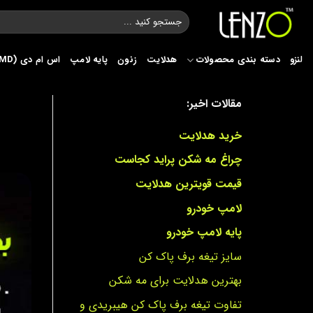
Ski
جستجو
t
برای:
conten
لنزو
دسته بندی محصولات
هدلایت
زنون
پایه لامپ
اس ام دی (SMD)
مقالات اخیر:
خرید هدلایت
چراغ مه شکن پراید کجاست
قیمت قویترین هدلایت
لامپ خودرو
پایه لامپ خودرو
سایز تیغه برف پاک کن
بهترین هدلایت برای مه شکن
تفاوت تیغه برف پاک کن هیبریدی و