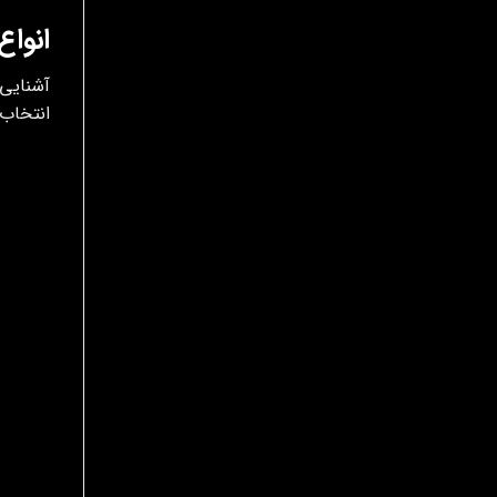
انواع
آشنایی 
انتخاب 
نوع خو
خوشبو 
خوشبو 
خوشبو 
خوشبو 
کولر
خوشبو
خوشبو 
خورشی