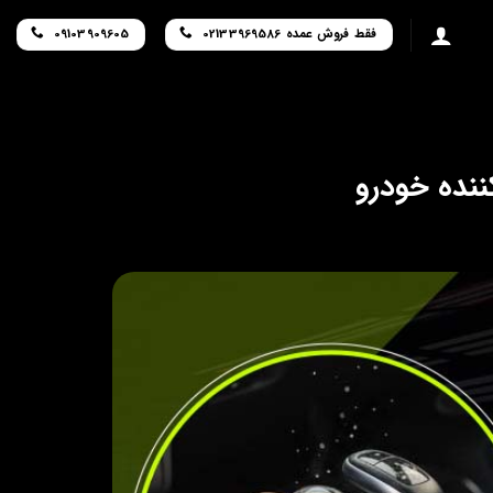
فقط فروش عمده 02133969586
09103909605