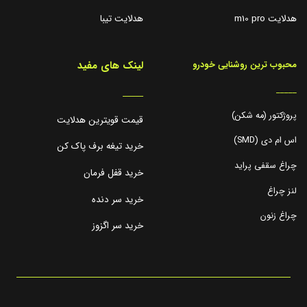
هدلایت m10 pro
هدلایت تیبا
لینک های مفید
محبوب ترین روشنایی خودرو
_____
_____
پروژکتور (مه شکن)
قیمت قویترین هدلایت
اس ام دی (SMD)
خرید تیغه برف پاک کن
چراغ سقفی پراید
خرید قفل فرمان
لنز چراغ
خرید سر دنده
چراغ زنون
خرید سر اگزوز