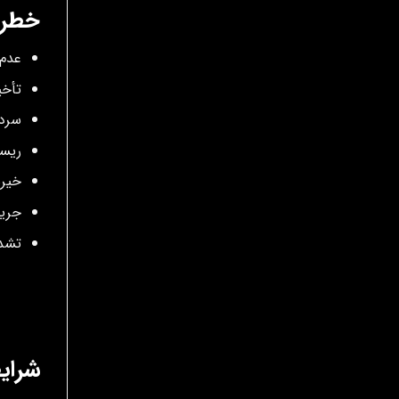
خطرا
عدم 
تأخی
سردر
ریسک
خیره
جریم
تشدی
شرای