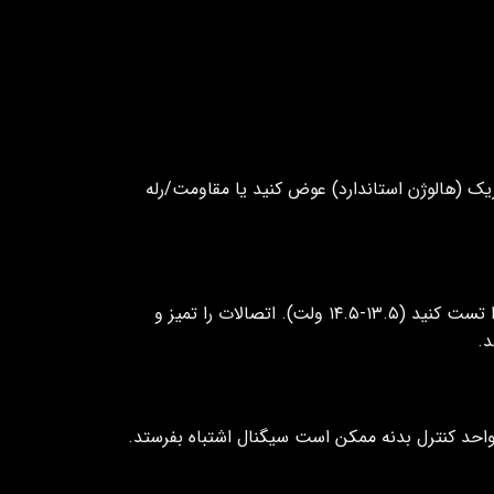
ابریک (هالوژن استاندارد) عوض کنید یا مقاومت/رله
دینام معیوب یا اتصال ضعیف باتری باعث نشتی جریان می‌شود. ولتاژ دینام را تست کنید (۱۳.۵-۱۴.۵ ولت). اتصالات را تمیز و
د.
 الکتریکی پیچیده است، با دستگاه دیاگ کد خطا بخوانید. ECU یا واحد کنترل بدنه ممکن است سیگنال اشتباه بفرستد.