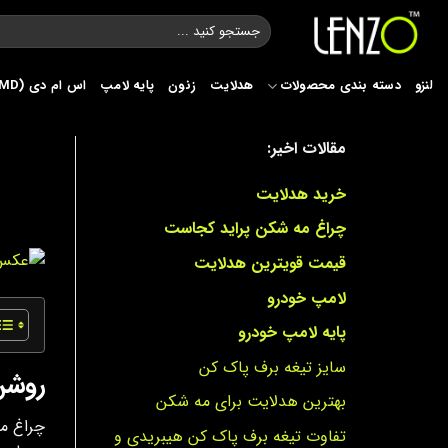
Ski
جستجو
t
برای:
conten
لنزو
دسته بندی محصولات
هدلایت
زنون
پایه لامپ
اس ام دی (SMD)
مقالات اخیر:
خرید هدلایت
چراغ مه شکن پراید کجاست
قیمت قویترین هدلایت
لامپ خودرو
پایه لامپ خودرو
سایز تیغه برف پاک کن
روشن
بهترین هدلایت برای مه شکن
چراغ م
تفاوت تیغه برف پاک کن هیبریدی و