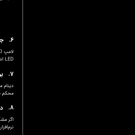
6. جایگزینی لامپ‌های LED یا غیراستاندارد با فابریک
LED اضافه نمایید تا مدار پایدار شود و مه شکن ناخواسته روشن نگردد.
7. بررسی دینام و باتری برای نوسان ولتاژ
محکم نم
8. دیاگ زدن و بررسی
نرم‌افزا