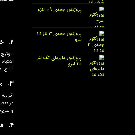
پروژکتور جغدی 109 لنزو
پروژکتور جغدی 3 لنز 111
لنزو
2. خرابی یا تنظیم نبودن سوئیچ ترمز
سوئیچ ت
پروژکتور دایره‌ای تک لنز
اشتباه 
112 لنزو
شایع اس
3. مشکل رله چراغ‌ های عقب یا رله مشترک
اگر رله
در بعضی
و سریع
4. فیوز نیمه‌ سوخته یا اتصال ضعیف در جعبه فیوز