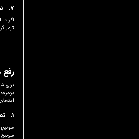
7. نشتی جریان از سیم مثبت باتری یا دینام نامنظم
اگر دین
ترمز گر
رفع 
برای شم
برطرف م
امتحان 
1. تعویض یا تنظیم سوئیچ ترمز
سوئیچ پ
سوئیچ ر