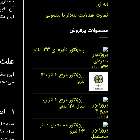
بسیاری 
ژله ای
آن تغیی
تفاوت هدلایت لنزدار با معمولی
این مق
محصولات پرفروش
پروژکتور دایره‌ ای 133 لنزو
علت 
پروژکتور مربع 4 لنز 130
لنزو
می‌دهد:
پروژکتور مربع 4 لنز زرد
مدل 128 لنزو
1. اتصال کوتاه در سیم‌ کشی عقب خودرو
سیم‌های
پروژکتور مستطیل 6 لنز
104 لنزو
ساییدگی
مه شکن هم 