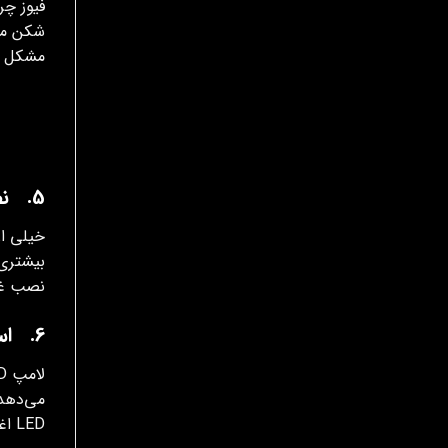
فیوز چر
شکن می‌
مشکل را
5. نصب غیر استاندارد مه شکن اضافی
خیلی از
بیشتری 
نصب غیر
6. استفاده از لامپ LED یا لامپ غیراستاندارد بدون رله/مقاومت
می‌دهد
LED اغلب این مشکل را کامل حل می‌کند.