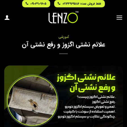
Ski
فقط فروش عمده 02133969586
09103909605
t
conten
آموزشی
علائم نشتی اگزوز و رفع نشتی آن