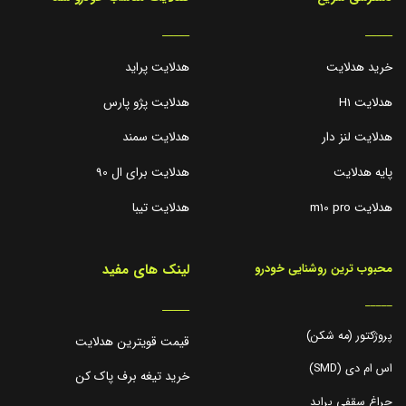
_____
_____
خرید هدلایت
هدلایت پراید
هدلایت H1
هدلایت پژو پارس
هدلایت لنز دار
هدلایت سمند
پایه هدلایت
هدلایت برای ال 90
هدلایت m10 pro
هدلایت تیبا
لینک های مفید
محبوب ترین روشنایی خودرو
_____
_____
پروژکتور (مه شکن)
قیمت قویترین هدلایت
اس ام دی (SMD)
خرید تیغه برف پاک کن
چراغ سقفی پراید