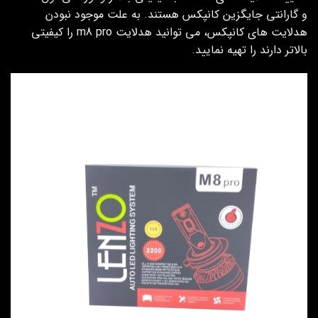
و گارانتی جایگزین کانپکس هستند. به علت موجود نبودن
هدلایت های کانپکس، می توانید هدلایت m8 pro را کیفیتی
بالاتر دارند را تهیه نمایید.