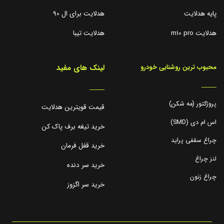
پایه هدلایت
هدلایت برای ال 90
هدلایت m10 pro
هدلایت تیبا
لینک های مفید
محبوب ترین روشنایی خودرو
_____
_____
پروژکتور (مه شکن)
قیمت قویترین هدلایت
اس ام دی (SMD)
خرید تیغه برف پاک کن
چراغ سقفی پراید
خرید قفل فرمان
لنز چراغ
خرید سر دنده
چراغ زنون
خرید سر اگزوز