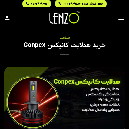
Ski
فقط فروش عمده 02133969586
09103909605
t
conten
هدلایت
خرید هدلایت کانپکس Conpex