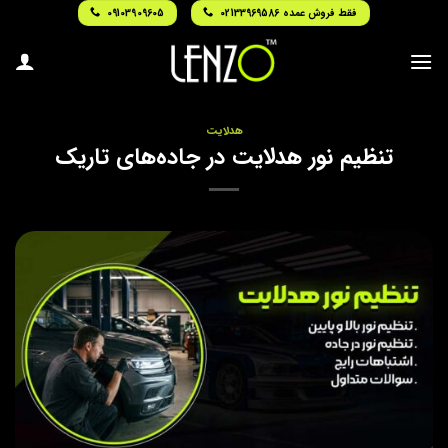
Ski
فقط فروش عمده 02133969586
09103909605
t
conten
هدلایت
تنظیم نور هدلایت در جاده‌های تاریک