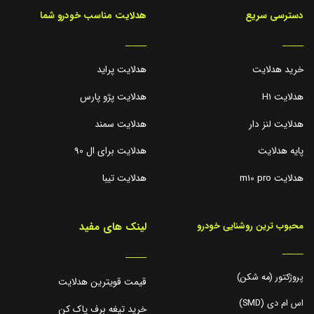
دسترسی سریع
هدلایت مناسب خودرو شما
_____
_____
خرید هدلایت
هدلایت پراید
هدلایت H1
هدلایت پژو پارس
هدلایت لنز دار
هدلایت سمند
پایه هدلایت
هدلایت برای ال 90
هدلایت m10 pro
هدلایت تیبا
لینک های مفید
محبوب ترین روشنایی خودرو
_____
_____
پروژکتور (مه شکن)
قیمت قویترین هدلایت
اس ام دی (SMD)
خرید تیغه برف پاک کن