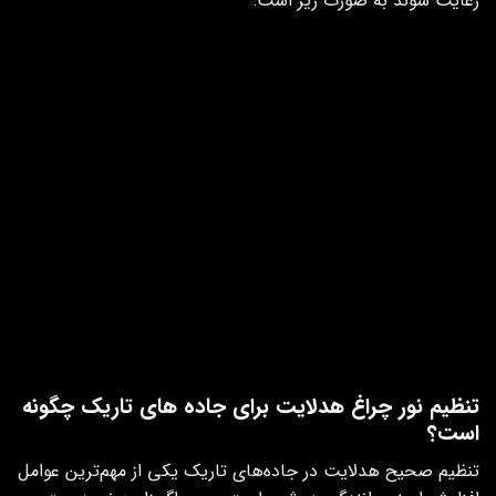
رعایت شوند به صورت زیر است:
مرحله
توضیح
اهمیت در تنظیم نور
آماده‌سازی
بررسی باد
تنظیم بودن فشار باد هر چهار
جلوگیری از تغییر زاویه
لاستیک‌ها
چرخ
نور خودرو
حذف بار
خارج کردن وسایل سنگین از
ثابت ماندن ارتفاع
اضافی
صندوق و کابین
خودرو
بررسی میزان
حداقل نصف باک پر باشد
حفظ تعادل استاندارد
سوخت
خودرو
تمیز کردن
پاک کردن شیشه و لنز چراغ‌ها
افزایش کیفیت و
چراغ‌ها
شفافیت نور
بررسی
اطمینان از سلامت باتری و
جلوگیری از ضعف یا
سیستم برق
سیم‌کشی
نوسان نور
تنظیم نور چراغ هدلایت برای جاده های تاریک چگونه
است؟
تنظیم صحیح هدلایت در جاده‌های تاریک یکی از مهم‌ترین عوامل