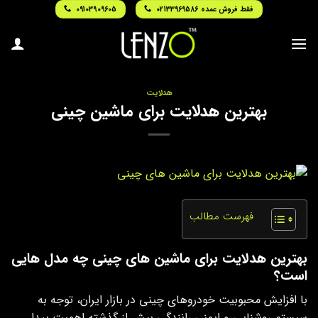
Ski
فقط فروش عمده 02133969586
09103909605
t
conten
هدلایت
بهترین هدلایت برای ماشین چینی
فهرست مطالب
بهترین هدلایت برای ماشین های چینی چه مدل هایی
است؟
با افزایش محبوبیت خودروهای چینی در بازار ایران، توجه به
سیستم روشنایی و ایمنی رانندگی بیش از گذشته اهمیت پیدا