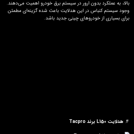
بالا، به عملکرد بدون ارور در سیستم برق خودرو اهمیت می‌دهند.
وجود سیستم کنباس در این هدلایت باعث شده گزینه‌ای مطمئن
برای بسیاری از خودروهای چینی جدید باشد.
ویژگی هدلایت Q200 PLUS تک
مشخصات هدلایت Q200
پرو
PLUS
نوع چیپ نوری
CSP
ولتاژ کاری
12 ولت
سیستم کنباس
دارد
جنس بدنه
فلزی درجه یک
سیستم خنک‌کننده
فن قوی + لوله مسی
رنگ نور
سفید
مصرف انرژی
بهینه
هدلایت L150 برند Tacpro