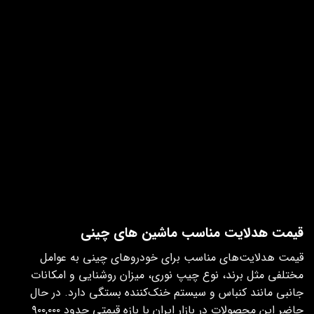
توان مصرفی
15000W اسمی
شدت روشنایی
150000 لومن (ادعایی)
نوع چیپ نوری
CSP
ولتاژ کاری
12 ولت
سیستم کنباس
دارد
جنس بدنه
فلزی درجه یک
سیستم خنک‌کننده
فن قوی + لوله مسی
رنگ نور
سفید
گارانتی
کارت طلایی گارانتی
قیمت هدلایت مناسب ماشین‌ های چینی
قیمت هدلایت‌های مناسب برای خودروهای چینی به عوامل
مختلفی مثل برند، نوع چیپ نوری، میزان روشنایی و امکانات
جانبی مانند کنباس و سیستم خنک‌کننده بستگی دارد. در حال
حاضر این محصولات در بازار ایران با بازه قیمتی حدود ۹۰۰,۰۰۰