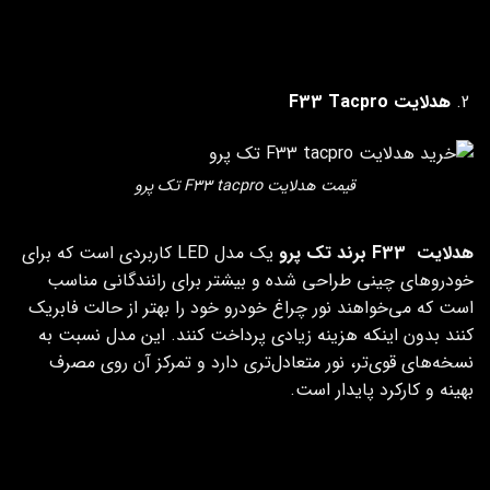
طول عمر
بالا (حدود 20,000 تا 30,000 ساعت)
نصب
آسان
هدلایت F33 Tacpro
قیمت هدلایت F33 tacpro تک پرو
هدلایت F33 برند تک پرو
یک مدل LED کاربردی است که برای
خودروهای چینی طراحی شده و بیشتر برای رانندگانی مناسب
است که می‌خواهند نور چراغ خودرو خود را بهتر از حالت فابریک
کنند بدون اینکه هزینه زیادی پرداخت کنند. این مدل نسبت به
نسخه‌های قوی‌تر، نور متعادل‌تری دارد و تمرکز آن روی مصرف
بهینه و کارکرد پایدار است.
ویژگی هدلایت F33 برند تک
مشخصات هدلایت F33 تک
پرو
پرو