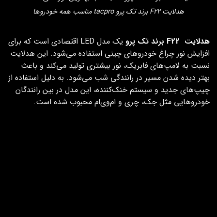
هدلایت F22 برند تک پرو tacpro مناسب همه خودروها
هدلایت F22 برند تک پرو
یک مدل LED اقتصادی است که برای
افزایش نور چراغ خودروهای چینی استفاده می‌شود. این هدلایت
نسبت به لامپ‌های فابریک، نور بیشتری تولید می‌کند و باعث
بهتر دیده شدن مسیر در رانندگی شب می‌شود. به دلیل استفاده از
چیپ‌های جدید و سیستم خنک‌کننده، این مدل در بین رانندگان
خودروهایی مثل جک، چری و ام‌وی‌ام محبوب شده است.
ویژگی هدلایت F22 برند تک پرو
مشخصات هدلایت F22 تک پرو
توان مصرفی
900 وات (ادعایی)
شدت روشنایی
90000 لومن (ادعایی)
نوع چیپ
CSP
سیستم خنک‌کننده
بدنه فلزی + فن
جنس بدنه
فلزی (آلومینیومی)