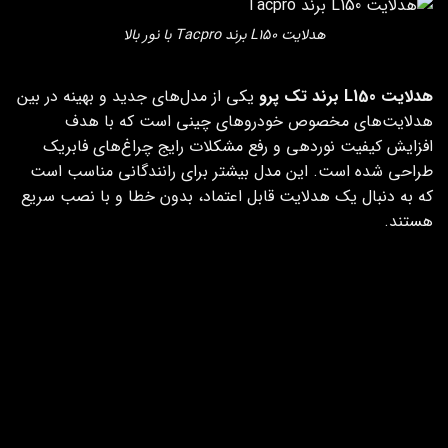
هدلایت L150 برند Tacpro با نور بالا
هدلایت L150 برند تک پرو
یکی از مدل‌های جدید و بهینه در بین
هدلایت‌های مخصوص خودروهای چینی است که با هدف
افزایش کیفیت نوردهی و رفع مشکلات رایج چراغ‌های فابریک
طراحی شده است. این مدل بیشتر برای رانندگانی مناسب است
که به دنبال یک هدلایت قابل اعتماد، بدون خطا و با نصب سریع
هستند.
ویژگی هدلایت L150
مشخصات هدلایت L150
TACPRO
TACPRO
نوع چیپ نوری
CSP
ولتاژ کاری
12 ولت
جنس بدنه
فلزی
سیستم کنباس
دارد (خطاگیر)