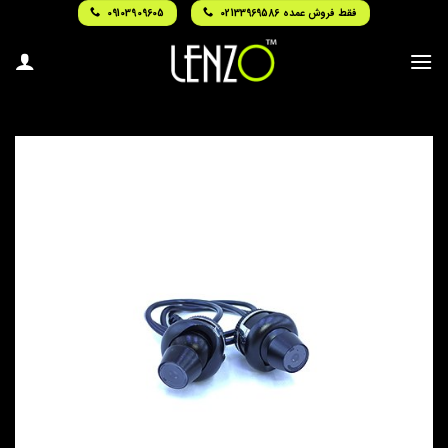
Ski
فقط فروش عمده 02133969586
09103909605
t
conten