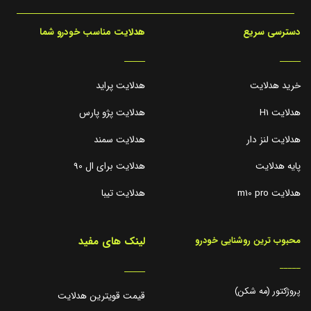
دسترسی سریع
هدلایت مناسب خودرو شما
_____
_____
خرید هدلایت
هدلایت پراید
هدلایت H1
هدلایت پژو پارس
هدلایت لنز دار
هدلایت سمند
پایه هدلایت
هدلایت برای ال 90
هدلایت m10 pro
هدلایت تیبا
لینک های مفید
محبوب ترین روشنایی خودرو
_____
_____
پروژکتور (مه شکن)
قیمت قویترین هدلایت