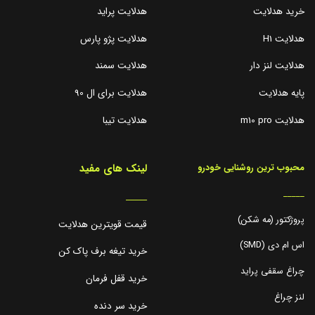
خرید هدلایت
هدلایت پراید
هدلایت H1
هدلایت پژو پارس
هدلایت لنز دار
هدلایت سمند
پایه هدلایت
هدلایت برای ال 90
هدلایت m10 pro
هدلایت تیبا
لینک های مفید
محبوب ترین روشنایی خودرو
_____
_____
پروژکتور (مه شکن)
قیمت قویترین هدلایت
اس ام دی (SMD)
خرید تیغه برف پاک کن
چراغ سقفی پراید
خرید قفل فرمان
لنز چراغ
خرید سر دنده