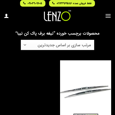
Ski
فقط فروش عمده 02133969586
09103909605
t
conten
محصولات برچسب خورده “تیغه برف پاک کن تیبا”