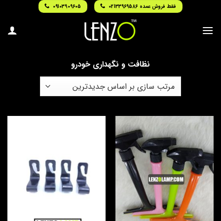
Ski
فقط فروش عمده 02133969586
09103909605
t
conten
نظافت و نگهداری خودرو