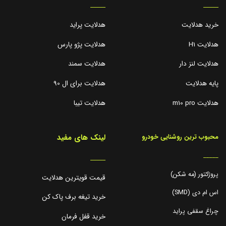
_____
_____
خرید هدلایت
هدلایت پراید
هدلایت H1
هدلایت پژو پارس
هدلایت لنز دار
هدلایت سمند
پایه هدلایت
هدلایت برای ال 90
هدلایت m10 pro
هدلایت تیبا
لینک های مفید
محبوب ترین روشنایی خودرو
_____
_____
پروژکتور (مه شکن)
قیمت قویترین هدلایت
اس ام دی (SMD)
خرید تیغه برف پاک کن
چراغ سقفی پراید
خرید قفل فرمان