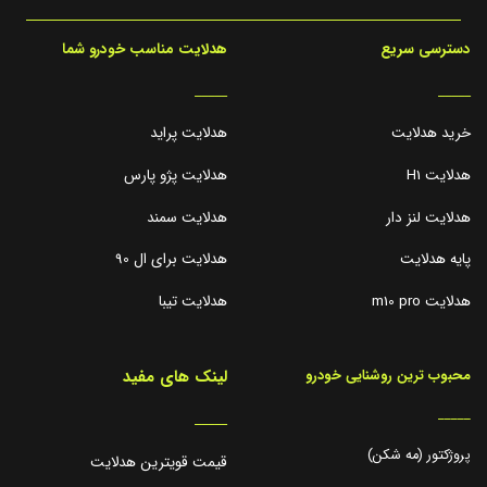
دسترسی سریع
هدلایت مناسب خودرو شما
_____
_____
خرید هدلایت
هدلایت پراید
هدلایت H1
هدلایت پژو پارس
هدلایت لنز دار
هدلایت سمند
پایه هدلایت
هدلایت برای ال 90
هدلایت m10 pro
هدلایت تیبا
لینک های مفید
محبوب ترین روشنایی خودرو
_____
_____
پروژکتور (مه شکن)
قیمت قویترین هدلایت