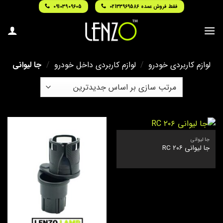
Ski
فقط فروش عمده 02133969586
09103909605
t
conten
لوازم کاربردی خودرو
/
لوازم کاربردی داخل خودرو
/
جا لیوانی
جا لیوانی
جا لیوانی ۲۰۶ RC