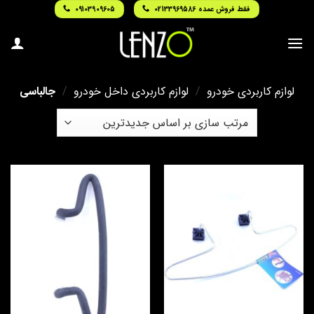
Ski
فقط فروش عمده 02133969586
09103909605
t
conten
لوازم کاربردی خودرو
/
لوازم کاربردی داخل خودرو
/
جالباسی