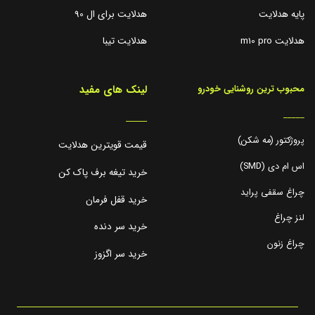
پایه هدلایت
هدلایت برای ال 90
هدلایت m10 pro
هدلایت تیبا
لینک های مفید
محبوب ترین روشنایی خودرو
_____
_____
پروژکتور (مه شکن)
قیمت قویترین هدلایت
اس ام دی (SMD)
خرید تیغه برف پاک کن
چراغ سقفی پراید
خرید قفل فرمان
لنز چراغ
خرید سر دنده
چراغ زنون
خرید سر اگزوز