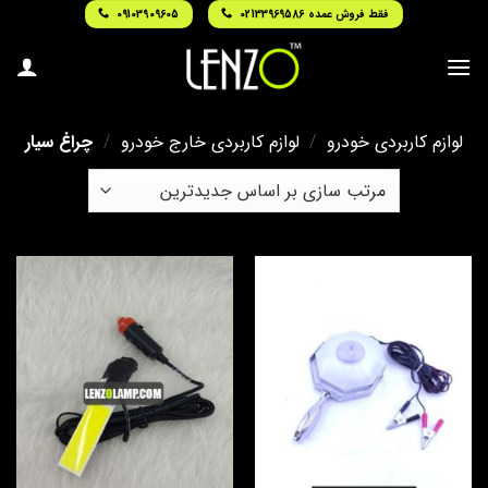
Ski
فقط فروش عمده 02133969586
09103909605
t
conten
لوازم کاربردی خودرو
/
لوازم کاربردی خارج خودرو
/
چراغ سیار