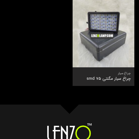
چراغ سیار
چراغ سیار مگنتی 75 smd