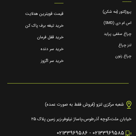
_____
_____
پروژکتور (مه شکن)
قیمت قویترین هدلایت
اس ام دی (SMD)
خرید تیغه برف پاک کن
چراغ سقفی پراید
خرید قفل فرمان
لنز چراغ
خرید سر دنده
چراغ زنون
خرید سر اگزوز
شعبه مرکزی لنزو (فروش فقط به صورت عمده)
خیابان ملت،کوچه آذرطوس،پاساژ نیلوفر،زیر زمین پلاک ۲۵
۰۲۱۳۳۹۶۹۵۸۶
-
۰۲۱۳۳۹۶۹۵۸۵