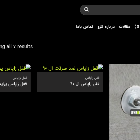
مقالات
درباره لنزو
تماس باما
g all 7 results
قفل زاپاس
قفل زاپاس
قفل زاپاس ال 90
قفل زاپاس پراید