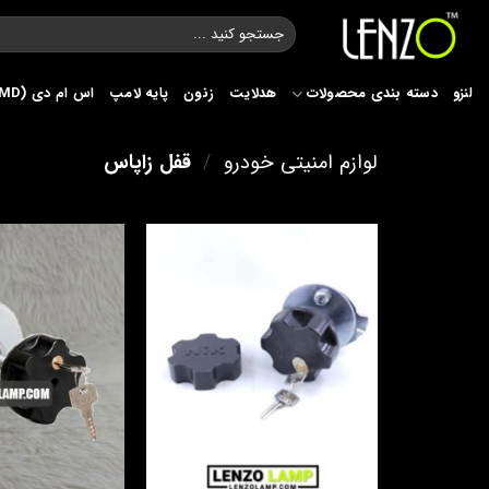
Ski
جستجو
t
برای:
conten
لنزو
دسته بندی محصولات
هدلایت
زنون
پایه لامپ
اس ام دی (SMD)
لوازم امنیتی خودرو
/
قفل زاپاس