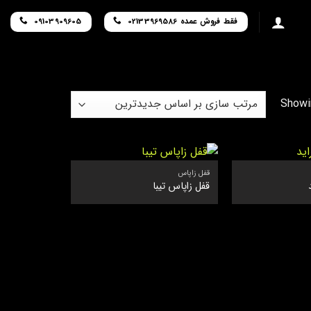
فقط فروش عمده 02133969586
09103909605
Sorted
Showin
by
latest
قفل زاپاس
قفل زاپاس تیبا