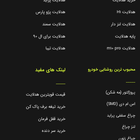
خرید هدلایت
هدلایت پراید
هدلایت H1
هدلایت پژو پارس
هدلایت لنز دار
هدلایت سمند
پایه هدلایت
هدلایت برای ال 90
هدلایت m10 pro
هدلایت تیبا
لینک های مفید
محبوب ترین روشنایی خودرو
_____
_____
پروژکتور (مه شکن)
قیمت قویترین هدلایت
اس ام دی (SMD)
خرید تیغه برف پاک کن
چراغ سقفی پراید
خرید قفل فرمان
لنز چراغ
خرید سر دنده
چراغ زنون