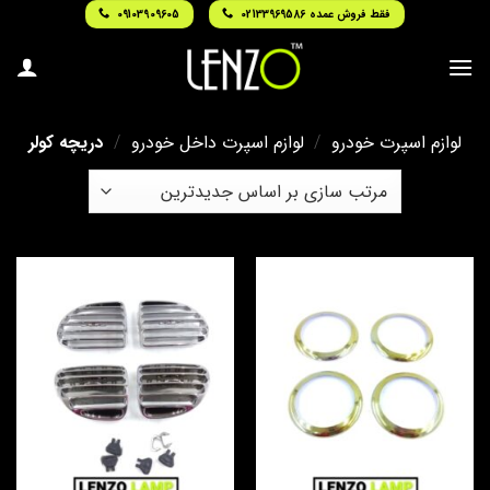
Ski
فقط فروش عمده 02133969586
09103909605
t
conten
لوازم اسپرت خودرو
/
لوازم اسپرت داخل خودرو
/
دریچه کولر