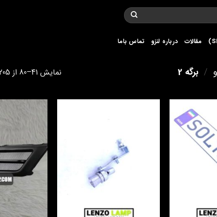
مقالات
درباره لنزو
تماس باما
/
برگه 2
نمایش 41–80 از 205 نتیجه