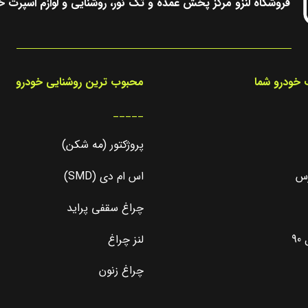
فروشگاه لنزو مرکز پخش عمده و تک نور، روشنایی و لوازم اسپرت خ
خودرو شما
محبوب ترین روشنایی خودرو
_____
پروژکتور (مه شکن)
رس
اس ام دی (SMD)
چراغ سقفی پراید
9
لنز چراغ
چراغ زنون