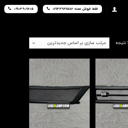
فقط فروش عمده 02133969586
09103909605
Sorted
by
latest