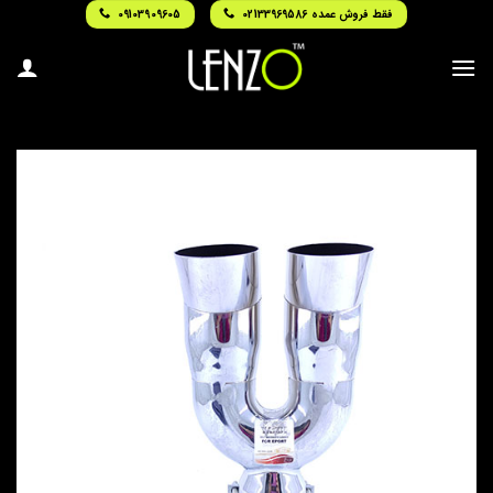
Ski
فقط فروش عمده 02133969586
09103909605
t
conten