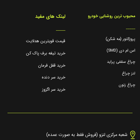
لینک های مفید
محبوب ترین روشنایی خودرو
_____
_____
پروژکتور (مه شکن)
قیمت قویترین هدلایت
اس ام دی (SMD)
خرید تیغه برف پاک کن
چراغ سقفی پراید
خرید قفل فرمان
لنز چراغ
خرید سر دنده
چراغ زنون
خرید سر اگزوز
شعبه مرکزی لنزو (فروش فقط به صورت عمده)