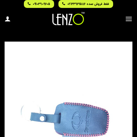
Ski
فقط فروش عمده 02133969586
09103909605
t
conten