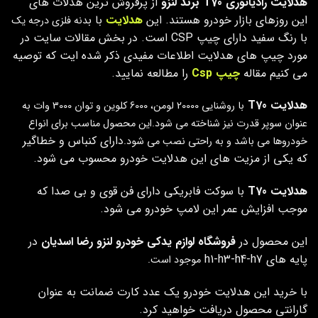
هدلایت رادیاتوری T70 برند لنزو
از پرفروش ترین هدلات های
این روزهای بازار خودرو هستند. این
هدلایت
با ب
دنه فلزی درجه یک
با رنگ سفید دارای چیپ CSP است. در بخش مقالات سایت در
مورد چیپ های هدلایت اطلاعات مفیدی ذکر شده ایت که توصیه
می کنیم مقاله
چیپ Csp
را مطالعه نمایید.
هدلایت T70
با روشنایی 20000 لومن، 6000 کلوین و توان 3000 وات به
عنوان سوپر قدرت نیز شناخته می شود.
این محصول مناسب برای انواع
دارای کنباس و خطاگیر
خودروها می باشد و به راحتی نصب می شود.
که یکی از مزیت های این هدلایت خودرو محسوب می شود.
هدلایت T70
با سوکت فابریکی دارای فن قوی و بی صدا که
موجب افزایش عمر این لامپ خودرو می شود.
این محصول در
فروشگاه لوازم یدکی خودرو لنزو رضا اسدیان
در
پایه های h1-h3-h4-h7
موجود است.
با خرید این هدلایت خودرو یک عدد کارت ضمانت به عنوان
گارانتی محصول دریافت خواهید کرد.