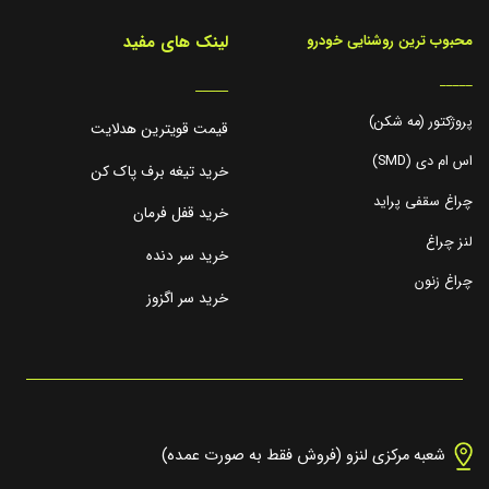
لینک های مفید
محبوب ترین روشنایی خودرو
_____
_____
پروژکتور (مه شکن)
قیمت قویترین هدلایت
اس ام دی (SMD)
خرید تیغه برف پاک کن
چراغ سقفی پراید
خرید قفل فرمان
لنز چراغ
خرید سر دنده
چراغ زنون
خرید سر اگزوز
شعبه مرکزی لنزو (فروش فقط به صورت عمده)