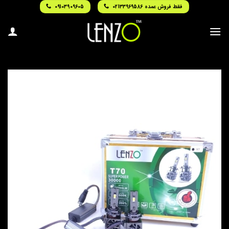
Ski
فقط فروش عمده 02133969586
09103909605
t
conten