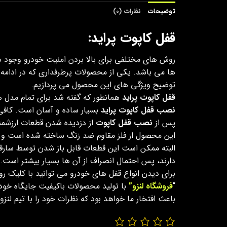
توضیحات
نظرات (0)
قفل کاپوت پراید:
روش های مختلفی برای بالا بردن امنیت خودرو وجود دار
ها می باشد. یکی از محصولات پرطرفداری که در ادامه 
توضیح ویژگی های این محصول می پردازیم.
قفل کاپوت پراید
همانطور که گفته شد برای تمام مدل های پراید مثل پراید 131، 132
نصب قفل کاپوت پراید
بسیار ساده و آسان است. کافی
پس از
نصب قفل کاپوت
از دزدیده شدن قطعات ارزشمند
این محصول از فلز مقاوم ضد زنگ ساخته شده است و در هنگام خرید علاوه بر این قفل، 2 عدد ک
البته ممکن است این قطعات قابل باز شدن توسط سارقان
دارند، پس احتمال انصراف از آن ها بسیار بیشتر است.
برای دیدن انواع قفل های خودرو می توانید با کلیک رو
“
فروشگاه لنزو”
با تولید محصولات باکیفیت جایگاه خود 
باعث افتخار ما خواهد بود که نظرات خود را با تیم لن