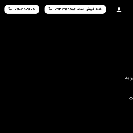
فقط فروش عمده 02133969586
09103909605
اید
ت