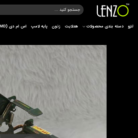
Ski
جستجو
t
برای:
conten
لنزو
دسته بندی محصولات
هدلایت
زنون
پایه لامپ
اس ام دی (SMD)