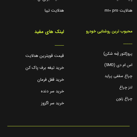
هدلایت m10 pro
هدلایت تیبا
لینک های مفید
محبوب ترین روشنایی خودرو
_____
_____
پروژکتور (مه شکن)
قیمت قویترین هدلایت
اس ام دی (SMD)
خرید تیغه برف پاک کن
چراغ سقفی پراید
خرید قفل فرمان
لنز چراغ
خرید سر دنده
چراغ زنون
خرید سر اگزوز