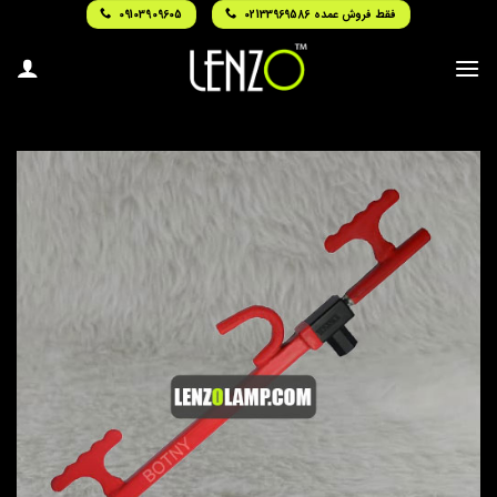
Ski
فقط فروش عمده 02133969586
09103909605
t
conten