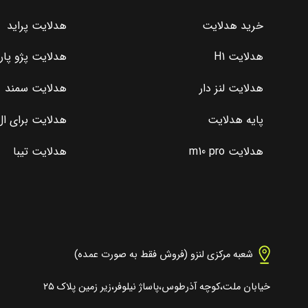
خرید هدلایت
هدلایت پراید
هدلایت H1
هدلایت پژو پا
هدلایت لنز دار
هدلایت سمند
پایه هدلایت
هدلایت برای ال 0
هدلایت m10 pro
هدلایت تیبا
شعبه مرکزی لنزو (فروش فقط به صورت عمده)
خیابان ملت،کوچه آذرطوس،پاساژ نیلوفر،زیر زمین پلاک ۲۵