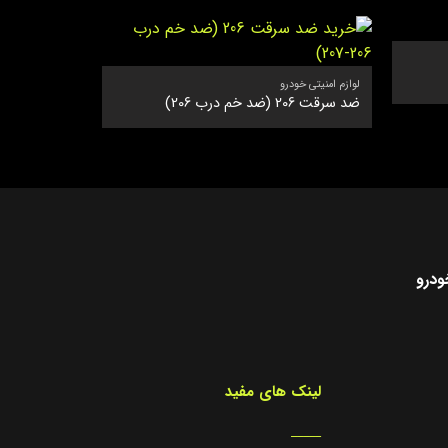
لوازم امنیتی خود
دزدگیر و رهی
لوازم امنیتی خودرو
ضد سرقت 206 (ضد خم درب 206)
ودرو
لینک های مفید
_____