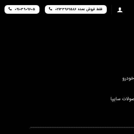
فقط فروش عمده 02133969586
09103909605
صولات سایپا