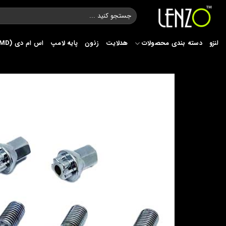
Ski
جستجو
t
برای:
conten
لنزو
دسته بندی محصولات
هدلایت
زنون
پایه لامپ
اس ام دی (SMD)