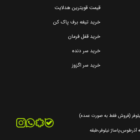
قیمت قویترین هدلایت
خرید تیغه برف پاک کن
خرید قفل فرمان
خرید سر دنده
خرید سر اگزوز
یلوفر (فروش فقط به صورت عمده)
آذرطوس،پاساژ نیلوفر،طبقه