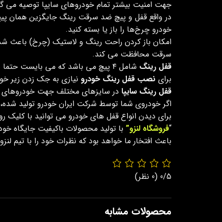
جهت امنیت بیشتر تمام خودروهای سایپا توصیه می گر
در واقع قفل و پیچ ضد سرقت رینگ جایگزین همان پیچ‌
خودرو چرخ‌ها را باز یا بسته کنید.
امکان باز کردن راحت رینگ و لاستیک (چرخ) باعث شده 
سرقت محافظت می کند.
قفل رینگ
شامل ۴ پیچ می باشد که می بایست حتما با آچار مخصوص آن (کلید) باز شود و باز کردن آن با آچارهای معمولی امکان پذیر نیست.
برای
نصب قفل رینگ خودرو
نیازی به جک زدن زیر خود
قفل رینگ سایپا
در سایزهای مختلف جهت خودروهای مختل
اگر خودروی شما توسط شرکت ایران خودرو تولید شده، نبا
برای دیدن انواع قفل های خودرو می توانید با کلیک رو
“
فروشگاه لنزو”
با تولید محصولات باکیفیت جایگاه خود 
باعث افتخار ما خواهد بود که نظرات خود را با تیم لن
0/5
(0 نظر)
محصولات مشابه