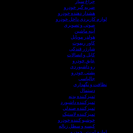
چراغ سیار
ضربه گیر خودرو
هشدار دهنده خودرو
لوازم کاربردی داخل خودرو
صوتی و تصویری
آینه ماشین
هولدر موبایل
کاور ریموت
شارژر فندکی
کابل و اتصالات
عایق خودرو
رو داشبوردی
پشتی خودرو
جالباسی
نظافت و نگهداری
دستمال
تمیزکننده بدنه
تمیزکننده داشبورد
تمیزکننده صندلی
تمیزکننده لاستیک
خوشبو کننده خودرو
کیسه و سطل زباله
لوازم امنیتی خودرو