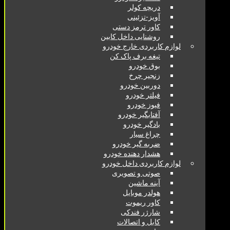
دریچه کولر
آویز-تزئینی
کاور ترمز دستی
روشنایی داخل کابین
لوازم کاربردی خارج خودرو
تیغه برف پاک کن
بوق خودرو
زنجیر چرخ
دوربین خودرو
فیلتر خودرو
فیوز خودرو
آفتابگیر خودرو
بادگیر خودرو
چراغ سیار
ضربه گیر خودرو
هشدار دهنده خودرو
لوازم کاربردی داخل خودرو
صوتی و تصویری
آینه ماشین
هولدر موبایل
کاور ریموت
شارژر فندکی
کابل و اتصالات