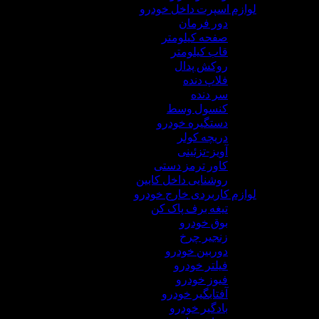
لوازم اسپرت داخل خودرو
دور فرمان
صفحه کیلومتر
قاب کیلومتر
روکش پدال
فلاپ دنده
سر دنده
کنسول وسط
دستگیره خودرو
دریچه کولر
آویز-تزئینی
کاور ترمز دستی
روشنایی داخل کابین
لوازم کاربردی خارج خودرو
تیغه برف پاک کن
بوق خودرو
زنجیر چرخ
دوربین خودرو
فیلتر خودرو
فیوز خودرو
آفتابگیر خودرو
بادگیر خودرو