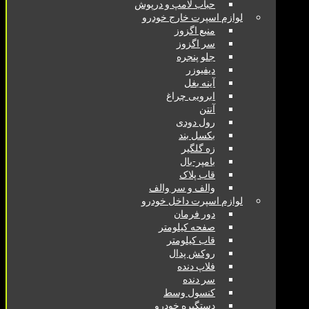
حباب لامپ و درپوش
لوازم اسپرت خارج خودرو
منبع اگزوز
سر اگزوز
جلو پنجره
دیفیوزر
آینه بغل
ابرویی چراغ
آنتن
رول دودی
بکسل بند
زه گلگیر
بامپر-بال
قاب پلاک
والف و سر والف
لوازم اسپرت داخل خودرو
دور فرمان
صفحه کیلومتر
قاب کیلومتر
روکش پدال
فلاپ دنده
سر دنده
کنسول وسط
دستگیره خودرو