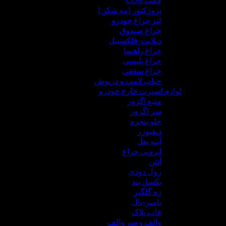
پروژکتور (مه شکن)
لنز چراغ خودرو
چراغ صندوق
دیلایت-فلکسیبل
چراغ راهنما
چراغ پلیسی
چراغ سقفی
حباب لامپ و درپوش
لوازم اسپرت خارج خودرو
منبع اگزوز
سر اگزوز
جلو پنجره
دیفیوزر
آینه بغل
ابرویی چراغ
آنتن
رول دودی
بکسل بند
زه گلگیر
بامپر-بال
قاب پلاک
والف و سر والف