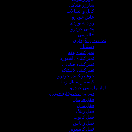
شارژر فندکی
کابل و اتصالات
عایق خودرو
رو داشبوردی
پشتی خودرو
جالباسی
نظافت و نگهداری
دستمال
تمیزکننده بدنه
تمیزکننده داشبورد
تمیزکننده صندلی
تمیزکننده لاستیک
خوشبو کننده خودرو
کیسه و سطل زباله
لوازم امنیتی خودرو
دوربین ثبت وقایع خودرو
قفل فرمان
قفل پدال
قفل رینگ
قفل کاپوت
قفل زاپاس
قفل کامپیوتر