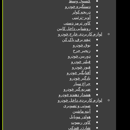
کنسول وسط
دستگیره خودرو
دریچه کولر
آویز-تزئینی
کاور ترمز دستی
روشنایی داخل کابین
لوازم کاربردی خارج خودرو
تیغه برف پاک کن
بوق خودرو
زنجیر چرخ
دوربین خودرو
فیلتر خودرو
فیوز خودرو
آفتابگیر خودرو
بادگیر خودرو
چراغ سیار
ضربه گیر خودرو
هشدار دهنده خودرو
لوازم کاربردی داخل خودرو
صوتی و تصویری
آینه ماشین
هولدر موبایل
کاور ریموت
شارژر فندکی