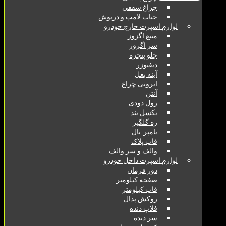
چراغ سقفی
حباب لامپ و درپوش
لوازم اسپرت خارج خودرو
منبع اگزوز
سر اگزوز
جلو پنجره
دیفیوزر
آینه بغل
ابرویی چراغ
آنتن
رول دودی
بکسل بند
زه گلگیر
بامپر-بال
قاب پلاک
والف و سر والف
لوازم اسپرت داخل خودرو
دور فرمان
صفحه کیلومتر
قاب کیلومتر
روکش پدال
فلاپ دنده
سر دنده