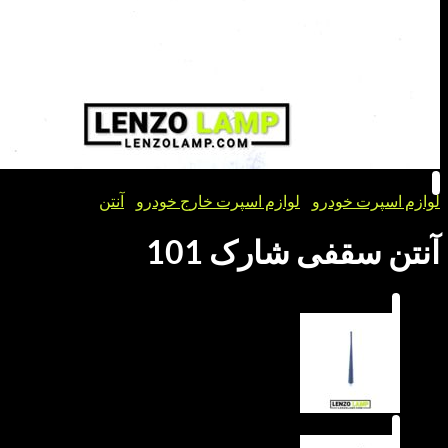
رت خودرو
/
لوازم اسپرت خارج خودرو
/
آنتن
سقفی شارک 101