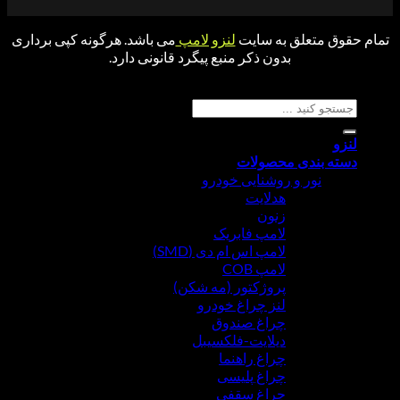
ق متعلق به سایت
لنزو لامپ
می باشد. هرگونه کپی برداری
بدون ذکر منبع پیگرد قانونی دارد.
جو برای:
ه بندی محصولات
نور و روشنایی خودرو
هدلایت
زنون
لامپ فابریک
لامپ اس ام دی (SMD)
لامپ COB
پروژکتور (مه شکن)
لنز چراغ خودرو
چراغ صندوق
دیلایت-فلکسیبل
چراغ راهنما
چراغ پلیسی
چراغ سقفی