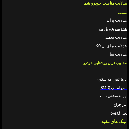
سب خودرو شما
د
 پارس
د
ال 90
 روشنایی خودرو
ه شکن)
پراید
فید