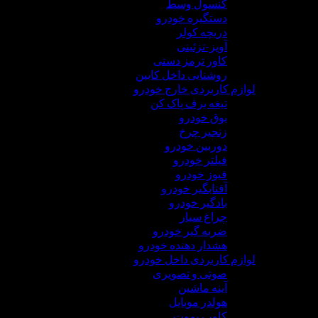
کنسول وسط
دستگیره خودرو
دریچه کولر
آویز-تزئینی
کاور ترمز دستی
روشنایی داخل کابین
لوازم کاربردی خارج خودرو
تیغه برف پاک کن
بوق خودرو
زنجیر چرخ
دوربین خودرو
فیلتر خودرو
فیوز خودرو
آفتابگیر خودرو
بادگیر خودرو
چراغ سیار
ضربه گیر خودرو
هشدار دهنده خودرو
لوازم کاربردی داخل خودرو
صوتی و تصویری
آینه ماشین
هولدر موبایل
کاور ریموت