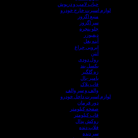
حباب لامپ و درپوش
لوازم اسپرت خارج خودرو
منبع اگزوز
سر اگزوز
جلو پنجره
دیفیوزر
آینه بغل
ابرویی چراغ
آنتن
رول دودی
بکسل بند
زه گلگیر
بامپر-بال
قاب پلاک
والف و سر والف
لوازم اسپرت داخل خودرو
دور فرمان
صفحه کیلومتر
قاب کیلومتر
روکش پدال
فلاپ دنده
سر دنده