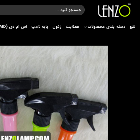
Ski
جستجو
t
برای:
conten
لنزو
دسته بندی محصولات
هدلایت
زنون
پایه لامپ
اس ام دی (SMD)