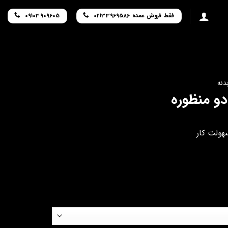
فقط فروش عمده 02133969586
09103909605
دنه
دو منظوره
هولت کار