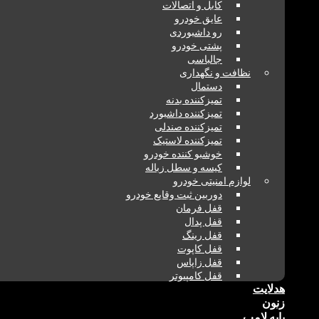
کابل و اتصالات
عایق خودرو
رو داشبوردی
پشتی خودرو
جالباسی
نظافت و نگهداری
دستمال
تمیزکننده بدنه
تمیزکننده داشبورد
تمیزکننده صندلی
تمیزکننده لاستیک
خوشبو کننده خودرو
کیسه و سطل زباله
لوازم امنیتی خودرو
دوربین ثبت وقایع خودرو
قفل فرمان
قفل پدال
قفل رینگ
قفل کاپوت
قفل زاپاس
قفل کامپیوتر
هدلایت
زنون
پایه لامپ