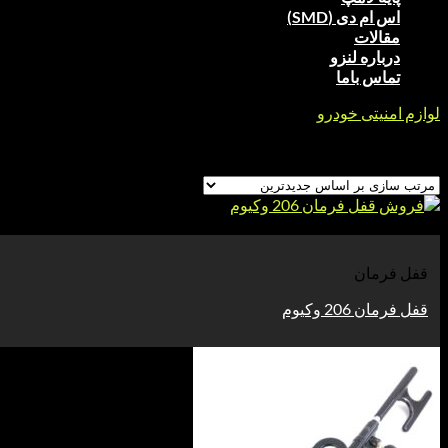
اس ام دی (SMD)
مقالات
درباره لنزو
تماس باما
لوازم امنیتی خودرو
/
قفل فرمان
Showing all 10 results
Sorted by latest
مشاهده
قفل فرمان
قفل فرمان 206 وکیوم