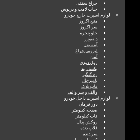
چراغ سقفی
حباب لامپ و درپوش
لوازم اسپرت خارج خودرو
منبع اگزوز
سر اگزوز
جلو پنجره
دیفیوزر
آینه بغل
ابرویی چراغ
آنتن
رول دودی
بکسل بند
زه گلگیر
بامپر-بال
قاب پلاک
والف و سر والف
لوازم اسپرت داخل خودرو
دور فرمان
صفحه کیلومتر
قاب کیلومتر
روکش پدال
فلاپ دنده
سر دنده
کنسول وسط