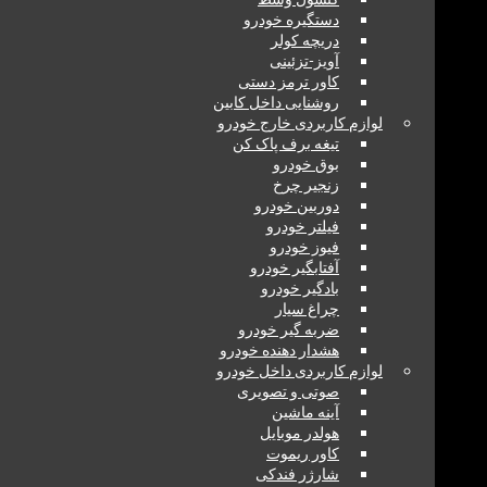
دستگیره خودرو
دریچه کولر
آویز-تزئینی
کاور ترمز دستی
روشنایی داخل کابین
لوازم کاربردی خارج خودرو
تیغه برف پاک کن
بوق خودرو
زنجیر چرخ
دوربین خودرو
فیلتر خودرو
فیوز خودرو
آفتابگیر خودرو
بادگیر خودرو
چراغ سیار
ضربه گیر خودرو
هشدار دهنده خودرو
لوازم کاربردی داخل خودرو
صوتی و تصویری
آینه ماشین
هولدر موبایل
کاور ریموت
شارژر فندکی