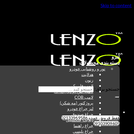
Skip to content
فقط فروش عمده 02133969586
09103909605
لنزو
دسته بندی محصولات
نور و روشنایی خودرو
هدلایت
زنون
لامپ فابریک
جستجو برای:
لامپ اس ام دی (SMD)
لامپ COB
پروژکتور (مه شکن)
لنز چراغ خودرو
چراغ صندوق
فقط فروش عمده 02133969586
دیلایت-فلکسیبل
09103909605
چراغ راهنما
چراغ پلیسی