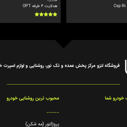
هدلایت
C
هدلایت 4 طرفه OPT
نمره
5
از
5
فروشگاه لنزو مرکز پخش عمده و تک نور، روشنایی و لوازم اسپرت خ
خودرو شما
محبوب ترین روشنایی خودرو
_____
پروژکتور (مه شکن)