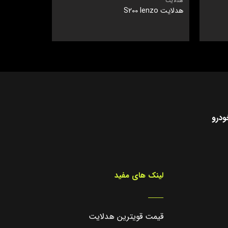
هدلایت
هدلایت
هدلایت S200 lenzo
هدلایت Q160 لنزو Lenzo
ودرو
لینک های مفید
_____
قیمت قویترین هدلایت