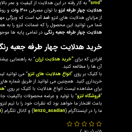
“
smd
“
به کار رفته در این هدلایت از کیفیت و عمر بالا
هدلایت چهار طرفه لنزو
با توان مصرفی
300 وات
و روش
از مزایای هدلایت های لنزو
ضد آب
است که ویژگی مهم
شما می توانید این محصول را که ضمانت لنزو را به همرا
هدلایت چهار طرفه جعبه رنگی
در تمامی پایه ها موجود
خرید هدلایت چهار طرفه جعبه رنگی s
افرادی که برای
“خرید هدلایت ارزان
” به راهنمایی بیشتر
آن ها را مطالعه کنید.
با کلیک بر روی “
انواع هدلایت های لنزو
” می توانید لی
خریداری کنید. همچنین می توانید از طریق شماره های پ
برای مشاهده لیست انواع هدلایت با کلیک بر روی “
هد
“
فروشگاه لنزو
” با تولید و عرضه محصولات باکیفیت جای
باعث افتخار ما خواهد بود که نظرات خود را با تیم لن
ما را در اینستاگرام (
lenzo_asadian
) و کانال تلگرام (
n
0/5
(0 نظر)