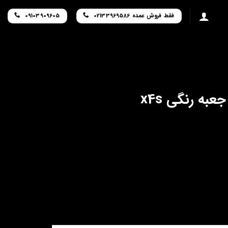
فقط فروش عمده 02133969586
09103909605
به رنگی x4s