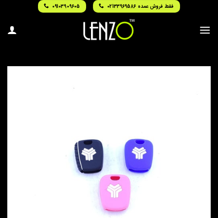
Ski
فقط فروش عمده 02133969586
09103909605
t
conten