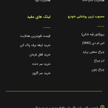
هدلایت m10 pro
هدلایت تیبا
لینک های مفید
محبوب ترین روشنایی خودرو
_____
_____
پروژکتور (مه شکن)
قیمت قویترین هدلایت
اس ام دی (SMD)
خرید تیغه برف پاک کن
چراغ سقفی پراید
خرید قفل فرمان
لنز چراغ
خرید سر دنده
چراغ زنون
خرید سر اگزوز