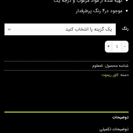
تهيه شده از مواد مرغوب و درجه يك
موجود در4 رنگ پرطرفدار
رنگ
کاور ریموت ژله ای پراید و تیبا عدد
شناسه محصول:
نامعلوم
دسته:
کاور ریموت
توضیحات
توضیحات تکمیلی