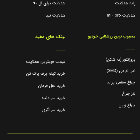
پایه هدلایت
هدلایت برای ال 90
هدلایت m10 pro
هدلایت تیبا
لینک های مفید
محبوب ترین روشنایی خودرو
_____
_____
پروژکتور (مه شکن)
قیمت قویترین هدلایت
اس ام دی (SMD)
خرید تیغه برف پاک کن
چراغ سقفی پراید
خرید قفل فرمان
لنز چراغ
خرید سر دنده
چراغ زنون
خرید سر اگزوز