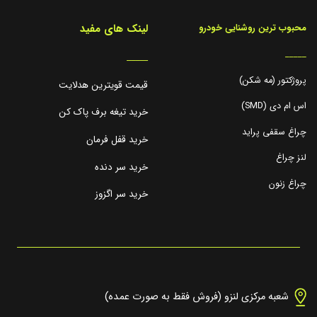
لینک های مفید
محبوب ترین روشنایی خودرو
_____
_____
پروژکتور (مه شکن)
قیمت قویترین هدلایت
اس ام دی (SMD)
خرید تیغه برف پاک کن
چراغ سقفی پراید
خرید قفل فرمان
لنز چراغ
خرید سر دنده
چراغ زنون
خرید سر اگزوز
شعبه مرکزی لنزو (فروش فقط به صورت عمده)