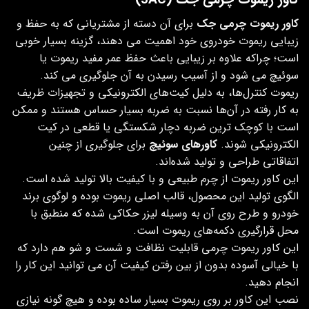
کاور ریموت چرمی جک (JAC)
کاور ریموت چرمی جک
برای آن دسته از مشتریانی که به حفظ و
زیبایی ریموت خودروی خود اهمیت می دهند، گزینه بسیار خوبی
است؛ چراکه علاوه بر زیبایی باعث حفظ عمر مفید ریموت یا
سوئیچ می شود و از آسیب رسیدن به آن جلوگیری می کند.
ریموت کنترل‌ها، به دلیل کیت‌های الکترونیکی و تجهیزات ظریف
به کار رفته در آن‌ها نسبت به ضربه بسیار حساس هستند و ممکن
است با کوچک‌ ترین ضربه دچار شکستگی یا قطعی در کیت
الکترونیکی شوند.
کاورهای سوئیچ
برای جلوگیری از چنین
اتفاقاتی طراحی و تولید شده‌اند.
این کاور ریموت از چرم طبیعی و با کیفیت بالا تولید شده است.
الگوی تولید این محصول، قالب اصلی ریموت بوده و لوگوی برند
خودرو و طرح روی آن به وسیله لیزر حکاکی شده که منطبق با
محل قرارگیری دکمه‌های ریموت است.
این کاور ریموت چرمی قابلیت نظافت و شست و شو هم دارد که
با خیالی آسوده بدون از بین رفتن کیفیت آن می توانید این کار را
انجام دهید.
نصب این کاور بر روی ریموت بسیار ساده بوده و هیچ گونه نیازی