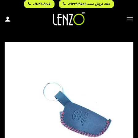
Ski
فقط فروش عمده 02133969586
09103909605
t
conten