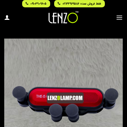
Ski
فقط فروش عمده 02133969586
09103909605
t
conten