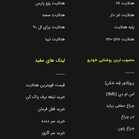
هدلایت H1
هدلایت پژو پارس
هدلایت لنز دار
هدلایت سمند
پایه هدلایت
هدلایت برای ال 90
هدلایت m10 pro
هدلایت تیبا
لینک های مفید
محبوب ترین روشنایی خودرو
_____
_____
پروژکتور (مه شکن)
قیمت قویترین هدلایت
اس ام دی (SMD)
خرید تیغه برف پاک کن
چراغ سقفی پراید
خرید قفل فرمان
لنز چراغ
خرید سر دنده
چراغ زنون
خرید سر اگزوز