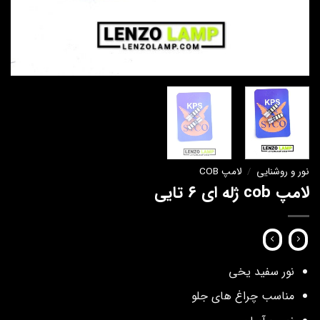
نور و روشنایی
/
لامپ COB
لامپ cob ژله ای ۶ تایی
نور سفید یخی
مناسب چراغ های جلو