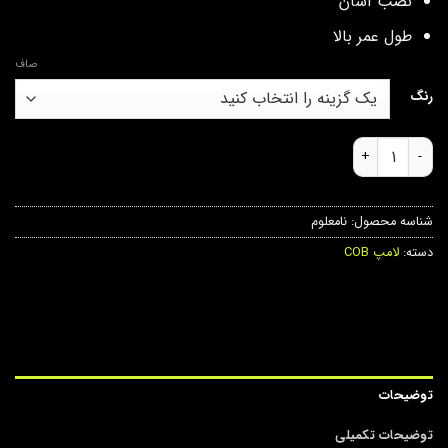
نصب آسان
طول عمر بالا
صاف
رنگ
لامپ cob ژله ای ۶ تایی عدد
شناسه محصول:
نامعلوم
دسته:
لامپ COB
توضیحات
توضیحات تکمیلی