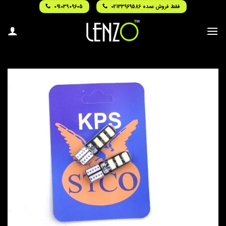
Ski
فقط فروش عمده 02133969586
09103909605
t
conten