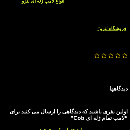
ژله ای، می توانید با کلیک بر روی “
انواع لامپ ژله ای لنزو
“
شاهد
تنوع بالای این مدل محصولات ما باشید.
این لامپ ژله ای نور یکسان و شفافی دارد که در دو رنگ یا 2 نور
رنگی یخی و آبی در فروشگاه لنزو با مناسب ترین قیمت به فروش
می رسد.
“
فروشگاه لنزو”
با تولید محصولات باکیفیت جایگاه خود را به عنوان
بهترین ها در صنعت
لوازم جانبی خودرو
حفظ کرده است.
باعث افتخار ماست که نظرات خود را با تیم لنزو درمیان بگذارید تا
ما به هدف خود که رضایت شما عزیزان از محصولات است، برسیم.
0/5
(0 نظر)
رنگ
سفید
دیدگاهها
هیچ دیدگاهی برای این محصول نوشته نشده است.
اولین نفری باشید که دیدگاهی را ارسال می کنید برای
“لامپ تمام ژله ای Cob”
برای ثبت نقد و بررسی
وارد حساب کاربری خود
شوید.