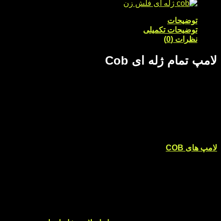
توضیحات
توضیحات تکمیلی
نظرات (0)
لامپ تمام ژله ای Cob
لامپ های ژله ای بر حسب پارامترهای گوناگون، انواع مختلفی
دارند. نوعی که در ادامه به توضیح آن می پردازیم،
لامپ تمام ژله ای
Cob
است.
این محصول برای چراغ های کوچک جلوی انواع خودروها مناسب و
قابل نصب است.
طول عمر بالا و کیفیت فوق العاده این لامپ cob و نصب آسان روی
خودروها از مزایای این محصول به شمار می رود.
لامپ های COB
فناوری جدیدی از لحاظ چیدمان چیپ های LED بر
روی صفحه یا همان برد هستند که در لامپ پلاک، چراغ کوچک و
راهنما گلگیر خودرو مورد استفاده قرار می گیرند و اغلب دارای
پوشش ژله ای می باشند.
از ویژگی برتر این لامپ می توان به صرفه جویی در مصرف برق و
عملکرد بهتر نسبت به سایر لامپ ها اشاره کرد. همچنین گرمای
تولیدی این محصول به نسبت لامپ های دیگر کمتر است.
در صورت نیاز یا آگاهی بیشتر در مورد مدل های مختلف لامپ های