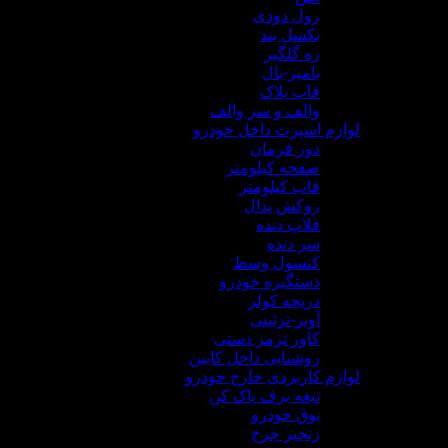
رول دودی
بکسل بند
زه گلگیر
بامپر-بال
قاب پلاک
والف و سر والف
لوازم اسپرت داخل خودرو
دور فرمان
صفحه کیلومتر
قاب کیلومتر
روکش پدال
فلاپ دنده
سر دنده
کنسول وسط
دستگیره خودرو
دریچه کولر
آویز-تزئینی
کاور ترمز دستی
روشنایی داخل کابین
لوازم کاربردی خارج خودرو
تیغه برف پاک کن
بوق خودرو
زنجیر چرخ