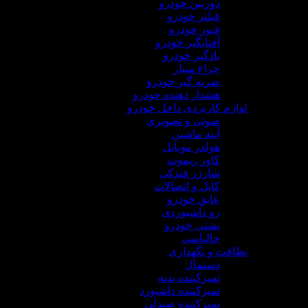
دوربین خودرو
فیلتر خودرو
فیوز خودرو
آفتابگیر خودرو
بادگیر خودرو
چراغ سیار
ضربه گیر خودرو
هشدار دهنده خودرو
لوازم کاربردی داخل خودرو
صوتی و تصویری
آینه ماشین
هولدر موبایل
کاور ریموت
شارژر فندکی
کابل و اتصالات
عایق خودرو
رو داشبوردی
پشتی خودرو
جالباسی
نظافت و نگهداری
دستمال
تمیزکننده بدنه
تمیزکننده داشبورد
تمیزکننده صندلی