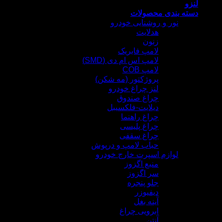
لنزو
دسته بندی محصولات
نور و روشنایی خودرو
هدلایت
زنون
لامپ فابریک
لامپ اس ام دی (SMD)
لامپ COB
پروژکتور (مه شکن)
لنز چراغ خودرو
چراغ صندوق
دیلایت-فلکسیبل
چراغ راهنما
چراغ پلیسی
چراغ سقفی
حباب لامپ و درپوش
لوازم اسپرت خارج خودرو
منبع اگزوز
سر اگزوز
جلو پنجره
دیفیوزر
آینه بغل
ابرویی چراغ
آنتن