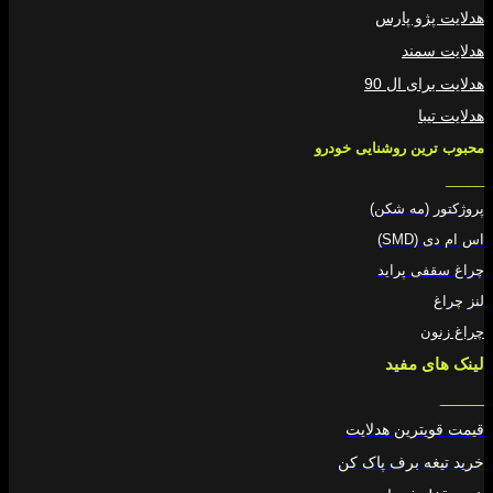
هدلایت پژو پارس
هدلایت سمند
هدلایت برای ال 90
هدلایت تیبا
محبوب ترین روشنایی خودرو
_____
پروژکتور (مه شکن)
اس ام دی (SMD)
چراغ سقفی پراید
لنز چراغ
چراغ زنون
لینک های مفید
_____
قیمت قویترین هدلایت
خرید تیغه برف پاک کن