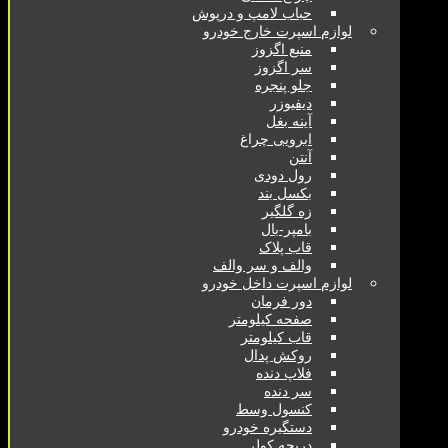
حباب لامپ و درپوش
لوازم اسپرت خارج خودرو
منبع اگزوز
سر اگزوز
جلو پنجره
دیفیوزر
آینه بغل
ابرویی چراغ
آنتن
رول دودی
بکسل بند
زه گلگیر
بامپر-بال
قاب پلاک
والف و سر والف
لوازم اسپرت داخل خودرو
دور فرمان
صفحه کیلومتر
قاب کیلومتر
روکش پدال
فلاپ دنده
سر دنده
کنسول وسط
دستگیره خودرو
دریچه کولر