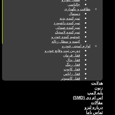
جالباسی
نظافت و نگهداری
دستمال
تمیزکننده بدنه
تمیزکننده داشبورد
تمیزکننده صندلی
تمیزکننده لاستیک
خوشبو کننده خودرو
کیسه و سطل زباله
لوازم امنیتی خودرو
دوربین ثبت وقایع خودرو
قفل فرمان
قفل پدال
قفل رینگ
قفل کاپوت
قفل زاپاس
قفل کامپیوتر
هدلایت
زنون
پایه لامپ
اس ام دی (SMD)
مقالات
درباره لنزو
تماس باما