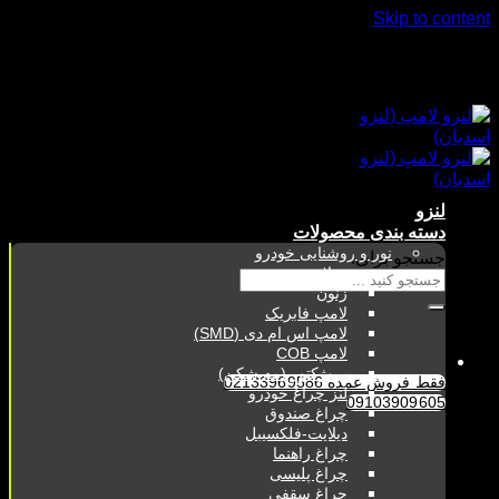
Skip to content
فقط فروش عمده 02133969586
09103909605
لنزو
دسته بندی محصولات
نور و روشنایی خودرو
جستجو برای:
هدلایت
زنون
لامپ فابریک
لامپ اس ام دی (SMD)
لامپ COB
پروژکتور (مه شکن)
فقط فروش عمده 02133969586
لنز چراغ خودرو
09103909605
چراغ صندوق
دیلایت-فلکسیبل
چراغ راهنما
چراغ پلیسی
چراغ سقفی