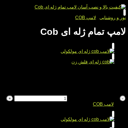
نور و روشنایی
/
لامپ COB
لامپ تمام ژله ای Cob
مناسب چراغ های کوچک جلو
طول عمر بالا
نصب آسان
دو نور یخی و آبی
لامپ تمام ژله ای Cob عدد
دسته:
لامپ COB