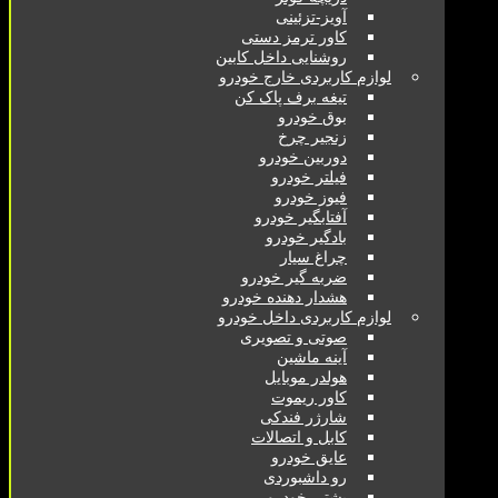
آویز-تزئینی
کاور ترمز دستی
روشنایی داخل کابین
لوازم کاربردی خارج خودرو
تیغه برف پاک کن
بوق خودرو
زنجیر چرخ
دوربین خودرو
فیلتر خودرو
فیوز خودرو
آفتابگیر خودرو
بادگیر خودرو
چراغ سیار
ضربه گیر خودرو
هشدار دهنده خودرو
لوازم کاربردی داخل خودرو
صوتی و تصویری
آینه ماشین
هولدر موبایل
کاور ریموت
شارژر فندکی
کابل و اتصالات
عایق خودرو
رو داشبوردی
پشتی خودرو