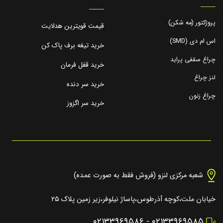
_____
_____
پروژکتور (مه شکن)
قیمت قویترین هدلایت
اس ام دی (SMD)
خرید تیغه برف پاک کن
چراغ سقفی پراید
خرید قفل فرمان
لنز چراغ
خرید سر دنده
چراغ زنون
خرید سر اگزوز
شعبه مرکزی لنزو (فروش فقط به صورت عمده)
خیابان ملت،کوچه آذرطوس،پاساژ نیلوفر،زیر زمین پلاک ۲۵
۰۲۱۳۳۹۶۹۵۸۶
-
۰۲۱۳۳۹۶۹۵۸۵