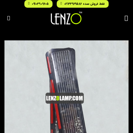
Ski
فقط فروش عمده 02133969586
09103909605
t
conten