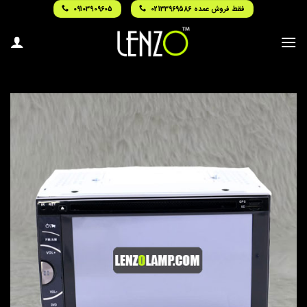
Ski
فقط فروش عمده 02133969586
09103909605
t
conten