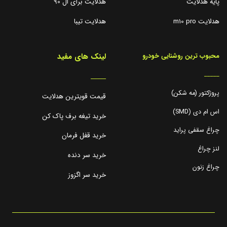
پایه هدلایت
هدلایت برای ال 90
هدلایت m10 pro
هدلایت تیبا
لینک های مفید
محبوب ترین روشنایی خودرو
_____
_____
پروژکتور (مه شکن)
قیمت قویترین هدلایت
اس ام دی (SMD)
خرید تیغه برف پاک کن
چراغ سقفی پراید
خرید قفل فرمان
لنز چراغ
خرید سر دنده
چراغ زنون
خرید سر اگزوز