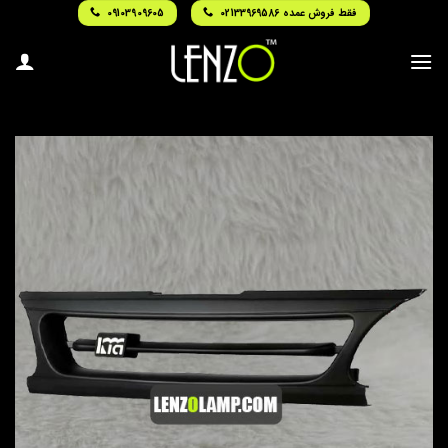
Ski
فقط فروش عمده 02133969586
09103909605
t
conten