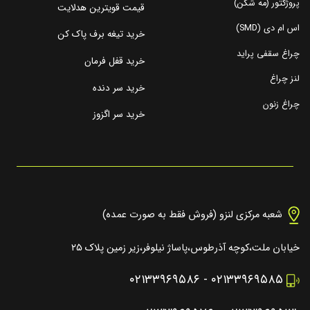
پروژکتور (مه شکن)
قیمت قویترین هدلایت
اس ام دی (SMD)
خرید تیغه برف پاک کن
چراغ سقفی پراید
خرید قفل فرمان
لنز چراغ
خرید سر دنده
چراغ زنون
خرید سر اگزوز
شعبه مرکزی لنزو (فروش فقط به صورت عمده)
خیابان ملت،کوچه آذرطوس،پاساژ نیلوفر،زیر زمین پلاک ۲۵
۰۲۱۳۳۹۶۹۵۸۶
-
۰۲۱۳۳۹۶۹۵۸۵