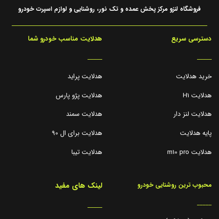
فروشگاه لنزو مرکز پخش عمده و تک نور، روشنایی و لوازم اسپرت خودرو
دسترسی سریع
هدلایت مناسب خودرو شما
_____
_____
خرید هدلایت
هدلایت پراید
هدلایت H1
هدلایت پژو پارس
هدلایت لنز دار
هدلایت سمند
پایه هدلایت
هدلایت برای ال 90
هدلایت m10 pro
هدلایت تیبا
لینک های مفید
محبوب ترین روشنایی خودرو
_____
_____