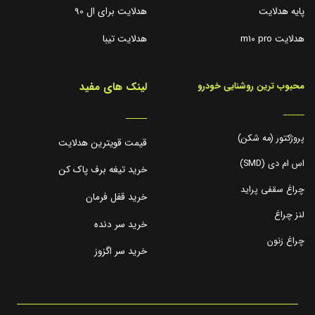
پایه هدلایت
هدلایت برای ال 90
هدلایت m10 pro
هدلایت تیبا
لینک های مفید
محبوب ترین روشنایی خودرو
_____
_____
پروژکتور (مه شکن)
قیمت قویترین هدلایت
اس ام دی (SMD)
خرید تیغه برف پاک کن
چراغ سقفی پراید
خرید قفل فرمان
لنز چراغ
خرید سر دنده
چراغ زنون
خرید سر اگزوز