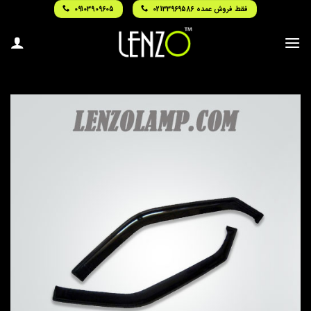
Ski
فقط فروش عمده 02133969586
09103909605
t
conten