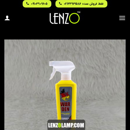
Ski
فقط فروش عمده 02133969586
09103909605
t
conten