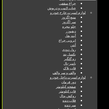
چراغ سقفی
حباب لامپ و درپوش
لوازم اسپرت خارج خودرو
منبع اگزوز
سر اگزوز
جلو پنجره
دیفیوزر
آینه بغل
ابرویی چراغ
آنتن
رول دودی
بکسل بند
زه گلگیر
بامپر-بال
قاب پلاک
والف و سر والف
لوازم اسپرت داخل خودرو
دور فرمان
صفحه کیلومتر
قاب کیلومتر
روکش پدال
فلاپ دنده
سر دنده