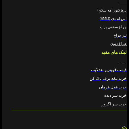
ه شکن)
پراید
فید
ین هدلایت
برف پاک کن
رمان
ده
زوز