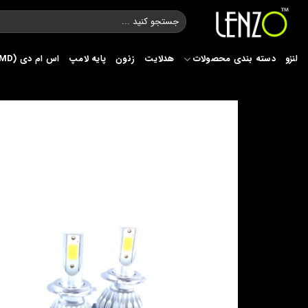
Ski
جستجو
t
برای:
conten
لنزو
دسته بندی محصولات
هدلایت
زنون
پایه لامپ
اس ام دی (SMD)