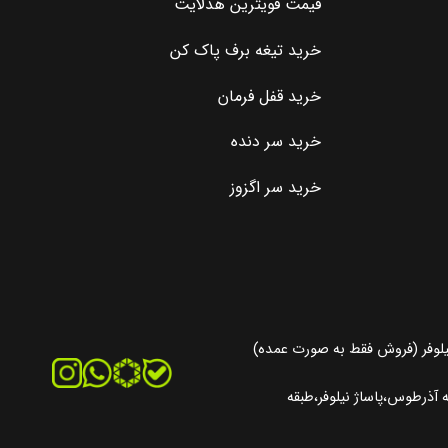
قیمت قویترین هدلایت
خرید تیغه برف پاک کن
خرید قفل فرمان
خرید سر دنده
خرید سر اگزوز
یلوفر (فروش فقط به صورت عمده)
آذرطوس،پاساژ نیلوفر،طبقه