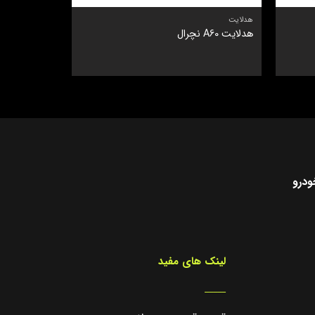
هدلایت
هدلایت
هدلایت A60 نچرال
هدلایت Q190 pro
نمره
5
از
5
ودرو
لینک های مفید
_____