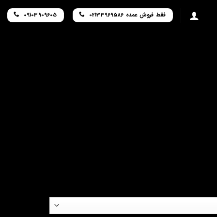
فقط فروش عمده 02133969586
09103909605