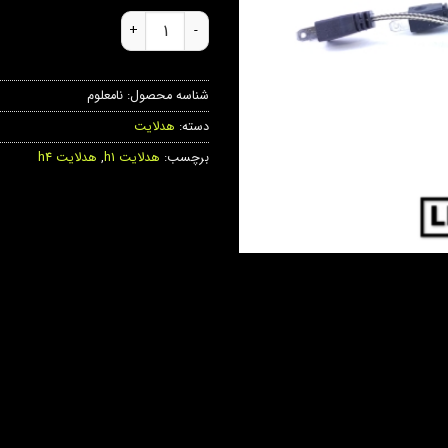
هدلایت ZX6 عدد
شناسه محصول:
نامعلوم
دسته:
هدلایت
برچسب:
هدلایت h1
,
هدلایت h4