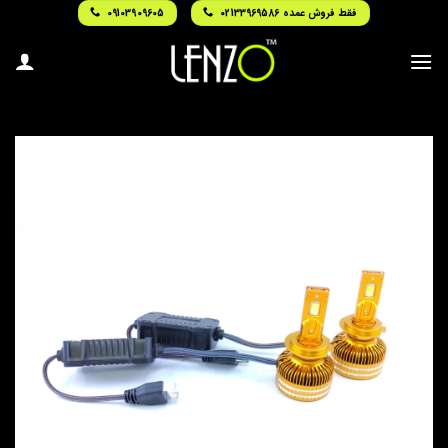
Ski
فقط فروش عمده 02133969586
09103909605
t
conten