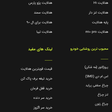
هدلایت H1
هدلایت پژو پارس
هدلایت لنز دار
هدلایت سمند
پایه هدلایت
هدلایت برای ال 90
هدلایت m10 pro
هدلایت تیبا
لینک های مفید
محبوب ترین روشنایی خودرو
_____
_____
پروژکتور (مه شکن)
قیمت قویترین هدلایت
اس ام دی (SMD)
خرید تیغه برف پاک کن
چراغ سقفی پراید
خرید قفل فرمان
لنز چراغ
خرید سر دنده
چراغ زنون
خرید سر اگزوز