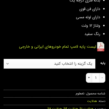
بدنه فلزی درجه یک
دارای فن قوی
دارای لوله مسی
ولتاژ 12 ولت
رنگ سفید
لیست پایه لامپ تمام خودروهای ایرانی و خارجی
پایه
هدلایت q200 plus عدد
شناسه محصول:
نامعلوم
دسته:
هدلایت
برچسب:
هدلایت h1
,
هدلایت h4
,
هدلایت h7